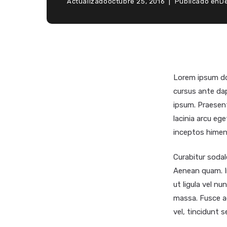
Actualizado
octubre 25, 2016
Publicado en
D
Lorem ipsum dol
cursus ante dap
ipsum. Praesen
lacinia arcu eg
inceptos himen
Curabitur sodale
Aenean quam. In
ut ligula vel nu
massa. Fusce ac
vel, tincidunt s