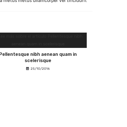
la metus metus ullamcorper vel tincidunt
Pellentesque nibh aenean quam in
scelerisque
25/10/2016