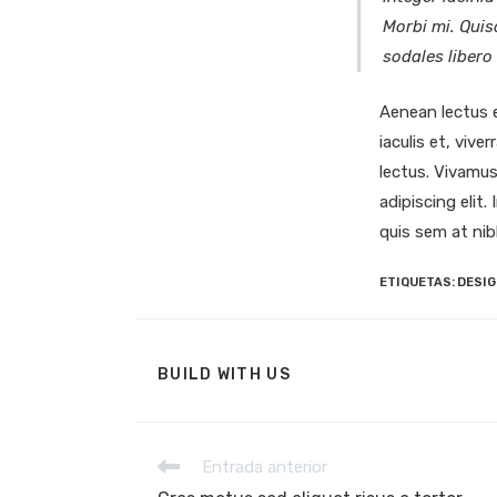
Morbi mi. Quisq
sodales libero
Aenean lectus el
iaculis et, vive
lectus. Vivamus
adipiscing elit.
quis sem at nib
ETIQUETAS
:
DESIG
COMPARTIR
BUILD WITH US
ESTE
CONTENIDO
Leer
Entrada anterior
más