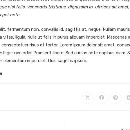
ue nisl felis, venenatis tristique, dignissim in, ultrices sit amet
 eget ante.
it, fermentum non, convallis id, sagittis at, neque. Nullam mauris 
rra vitae, ligula. Nulla ut felis in purus aliquam imperdiet. Maecenas 
 consectetuer risus et tortor. Lorem ipsum dolor sit amet, conse
 Integer nec odio. Praesent libero. Sed cursus ante dapibus diam. Se
h elementum imperdiet. Duis sagittis ipsum.
N
Se
Se
Se
abre
abre
abre
en
en
en
una
una
una
nueva
nueva
nueva
ventana
ventana
ventan