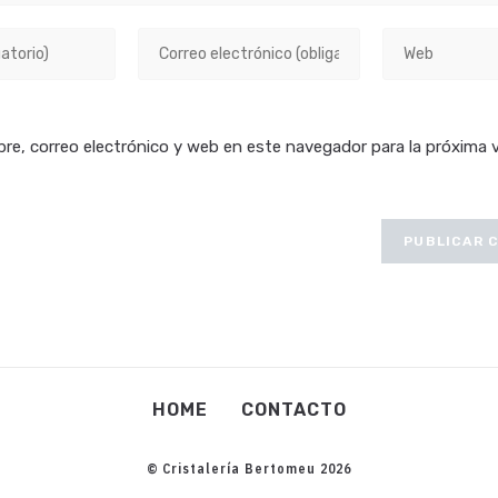
Introduce
Introduce
tu
la
dirección
URL
de
de
re, correo electrónico y web en este navegador para la próxima 
correo
tu
electrónico
web
para
(opcional)
comentar
HOME
CONTACTO
© Cristalería Bertomeu 2026