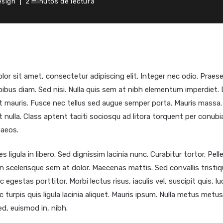
esign
2 minutos de lectura
or sit amet, consectetur adipiscing elit. Integer nec odio. Praese
ibus diam. Sed nisi. Nulla quis sem at nibh elementum imperdiet. 
t mauris. Fusce nec tellus sed augue semper porta. Mauris massa.
et nulla. Class aptent taciti sociosqu ad litora torquent per conubi
aeos.
s ligula in libero. Sed dignissim lacinia nunc. Curabitur tortor. Pel
 scelerisque sem at dolor. Maecenas mattis. Sed convallis tristiq
nc egestas porttitor. Morbi lectus risus, iaculis vel, suscipit quis, l
 turpis quis ligula lacinia aliquet. Mauris ipsum. Nulla metus metu
ed, euismod in, nibh.