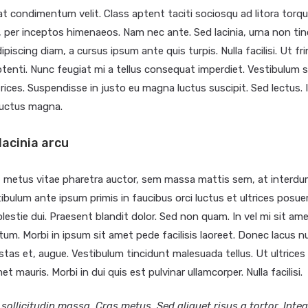
t condimentum velit. Class aptent taciti sociosqu ad litora torq
 per inceptos himenaeos. Nam nec ante. Sed lacinia, urna non tin
piscing diam, a cursus ipsum ante quis turpis. Nulla facilisi. Ut frin
enti. Nunc feugiat mi a tellus consequat imperdiet. Vestibulum s
rices. Suspendisse in justo eu magna luctus suscipit. Sed lectus. 
luctus magna.
lacinia arcu
, metus vitae pharetra auctor, sem massa mattis sem, at inter
ibulum ante ipsum primis in faucibus orci luctus et ultrices posuer
olestie dui. Praesent blandit dolor. Sed non quam. In vel mi sit am
m. Morbi in ipsum sit amet pede facilisis laoreet. Donec lacus nu
estas et, augue. Vestibulum tincidunt malesuada tellus. Ut ultrices 
et mauris. Morbi in dui quis est pulvinar ullamcorper. Nulla facilisi.
 sollicitudin massa. Cras metus. Sed aliquet risus a tortor. Inte