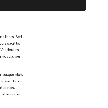
nt libero. Sed
Duis sagittis
 Vestibulum
a nostra, per
lentesque nibh.
ue sem. Proin
uctus non,
s, ullamcorper