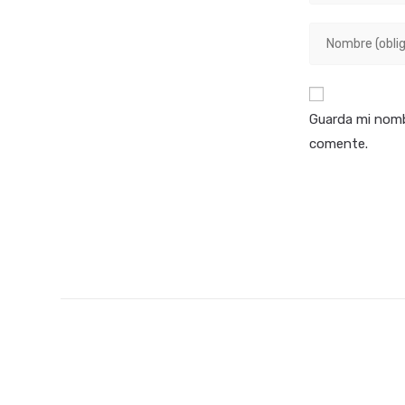
Introduce
tu
nombre
o
Guarda mi nomb
nombre
comente.
de
usuario
para
comentar