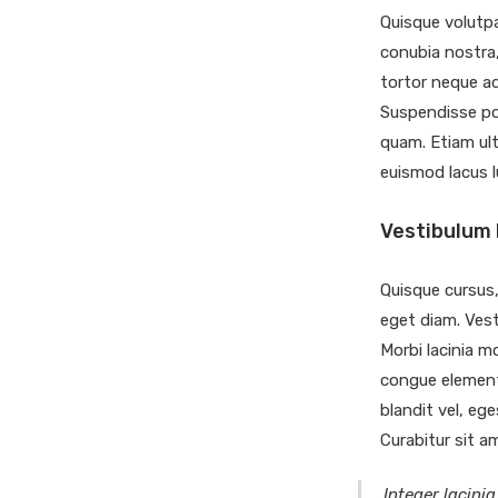
Quisque volutpa
conubia nostra,
tortor neque adi
Suspendisse pot
quam. Etiam ult
euismod lacus 
Vestibulum 
Quisque cursus
eget diam. Vest
Morbi lacinia m
congue elementu
blandit vel, eg
Curabitur sit am
Integer lacinia