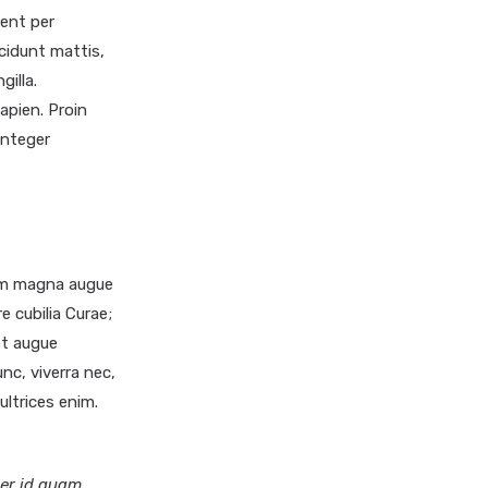
uent per
cidunt mattis,
gilla.
apien. Proin
Integer
dum magna augue
e cubilia Curae;
et augue
nc, viverra nec,
ultrices enim.
ger id quam.